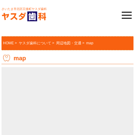
さいたま市北区日進町ヤスダ歯科
HOME
>
ヤスダ歯科について
>
周辺地図・交通
> map
map